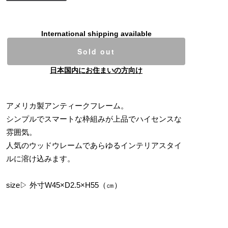
International shipping available
Sold out
日本国内にお住まいの方向け
アメリカ製アンティークフレーム。
シンプルでスマートな枠組みが上品でハイセンスな
雰囲気。
人気のウッドウレームであらゆるインテリアスタイ
ルに溶け込みます。
size▷ 外寸W45×D2.5×H55（㎝）