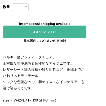
数量
International shipping available
Add to cart
日本国内にお住まいの方向け
ベルギー製アンティークチェア。
王室風な重厚感ある個性的なアイテムです。
レザーシート部の模様や飾り彫刻など、細部までこ
だわりあるディテール。
シックな色調なので、和テイストなインテリアにも
溶け込みそうです。
size▷ W42×D41×H90 SH48（㎝）