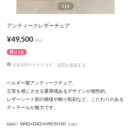
1
| 6
アンティークレザーチェア
¥49,500
税込
残り1点
別途送料がかかります。
送料を確認する
ベルギー製アンティークチェア。
王室を感じさせる重厚感あるデザインが個性的。
レザーシート部の模様や飾り彫刻など、こだわりのある
ディテールが魅力です。
size▷ W42×D42×H90 SH50（㎝）